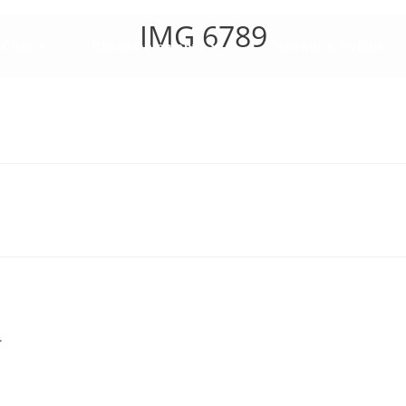
IMG 6789
 Club
Rassemblements
L’Aventure Polaire
.