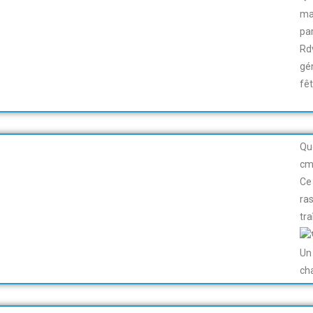
ma
pa
Rd
gé
fê
Qu
cm
Ce
ra
tr
Un
ch