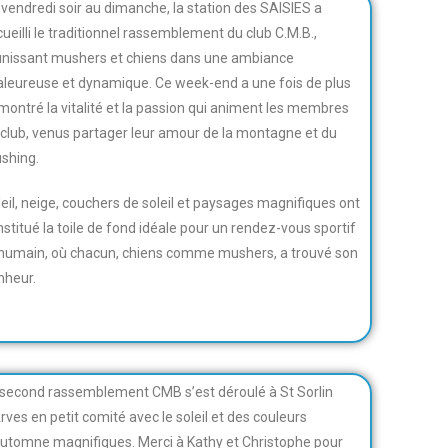
 vendredi soir au dimanche, la station des SAISIES a
ueilli le traditionnel rassemblement du club C.M.B.,
unissant mushers et chiens dans une ambiance
aleureuse et dynamique. Ce week-end a une fois de plus
montré la vitalité et la passion qui animent les membres
 club, venus partager leur amour de la montagne et du
shing.
leil, neige, couchers de soleil et paysages magnifiques ont
stitué la toile de fond idéale pour un rendez-vous sportif
 humain, où chacun, chiens comme mushers, a trouvé son
nheur.
 second rassemblement CMB s’est déroulé à St Sorlin
rves en petit comité avec le soleil et des couleurs
automne magnifiques. Merci à Kathy et Christophe pour