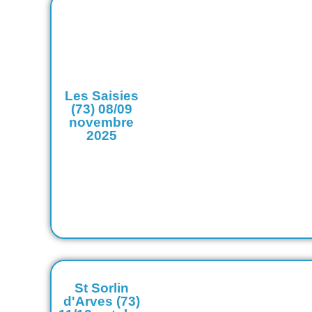
Les Saisies
(73) 08/09
novembre
2025
St Sorlin
d'Arves (73)