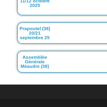
11/12 octobre
2025
Prapoutel (38)
20/21
septembre 25
Assemblée
Générale
Méaudre (38)