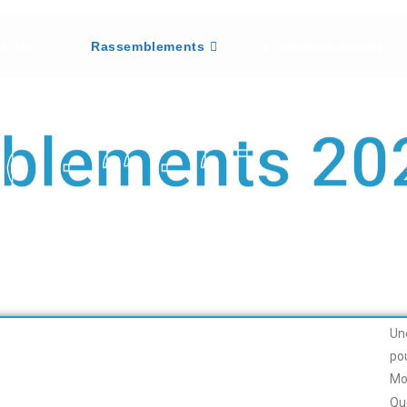
 Club
Rassemblements
L’Aventure Polaire
blements 20
Un
po
Mo
Qu