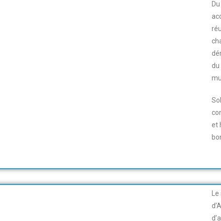
Du
acc
ré
ch
dé
du
mu
So
con
et
bo
Le
d’A
d’