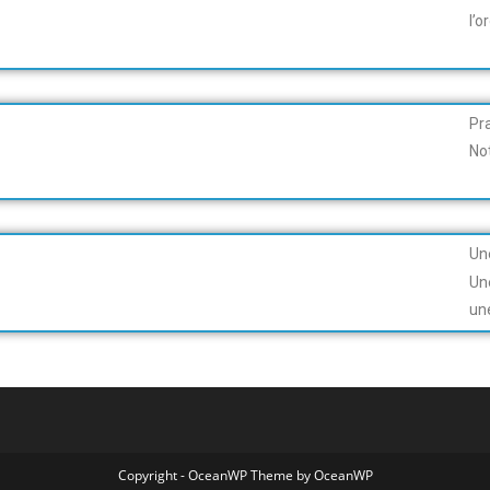
l’
Pr
No
Un
Un
un
Copyright - OceanWP Theme by OceanWP