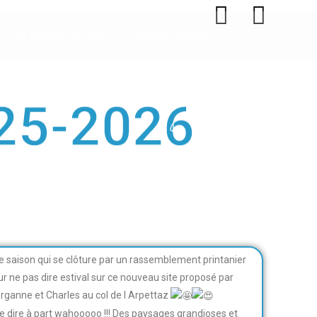
La Vercors Quest
Galerie photos
25-2026
e saison qui se clôture par un rassemblement printanier
ur ne pas dire estival sur ce nouveau site proposé par
rganne et Charles au col de l Arpettaz
e dire à part wahooooo !!! Des paysages grandioses et