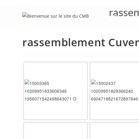
Skip
rasse
to
Accueil
Le
content
rassemblement Cuver