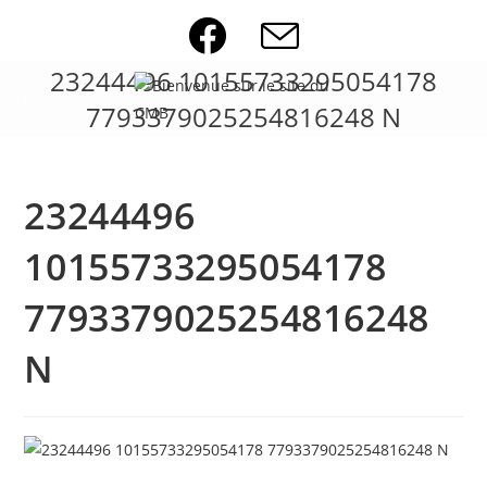
Skip
to
content
23244496 10155733295054178
7793379025254816248 N
23244496
10155733295054178
7793379025254816248
N