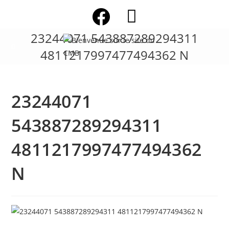
Skip
to
content
23244071 543887289294311
4811217997477494362 N
23244071
543887289294311
4811217997477494362
N