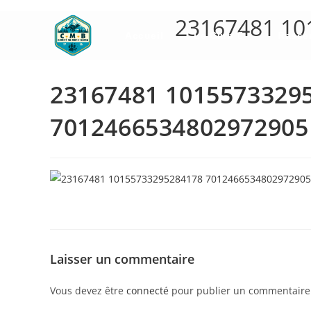
Skip
23167481 10
to
Accueil
Le Club
Rasse
content
23167481 1015573329
7012466534802972905
Laisser un commentaire
Vous devez être
connecté
pour publier un commentaire