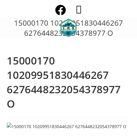
Skip
to
content
15000170 10209951830446267
6276448232054378977 O
15000170
10209951830446267
6276448232054378977
O