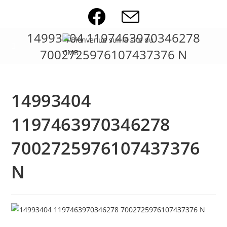
Skip
to
content
14993404 1197463970346278
7002725976107437376 N
14993404
1197463970346278
7002725976107437376
N