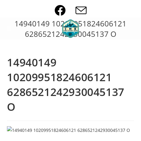
Skip
to
content
14940149 10209951824606121
6286521242930045137 O
14940149
10209951824606121
6286521242930045137
O