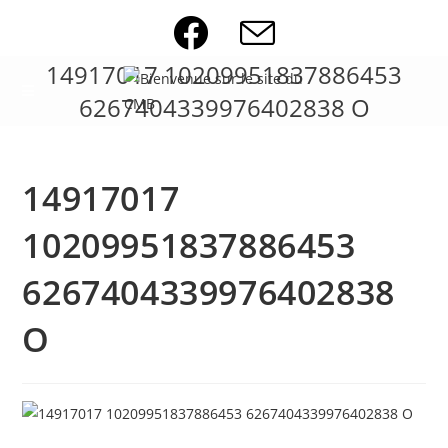
Skip
to
content
14917017 10209951837886453
6267404339976402838 O
14917017
10209951837886453
6267404339976402838
O