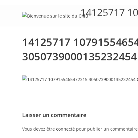
Skip
14125717 1
to
Accueil
Le
content
14125717 1079155465
3050739000135232454
Laisser un commentaire
Vous devez être
connecté
pour publier un commentaire