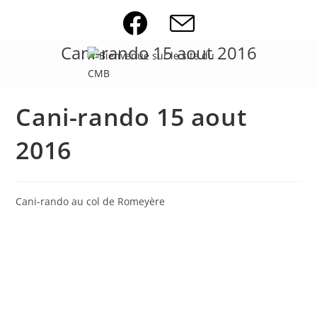
Skip
to
content
Cani-rando 15 aout 2016
Cani-rando 15 aout
2016
Cani-rando au col de Romeyère