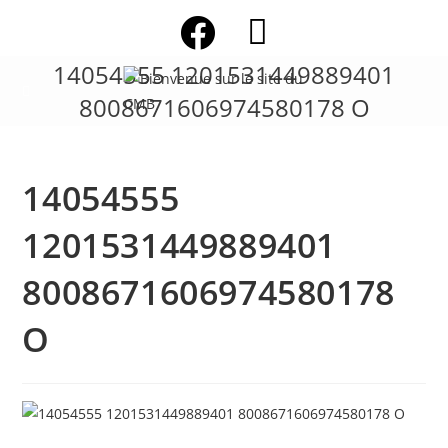
Skip
to
content
14054555 1201531449889401
8008671606974580178 O
14054555
1201531449889401
8008671606974580178
O