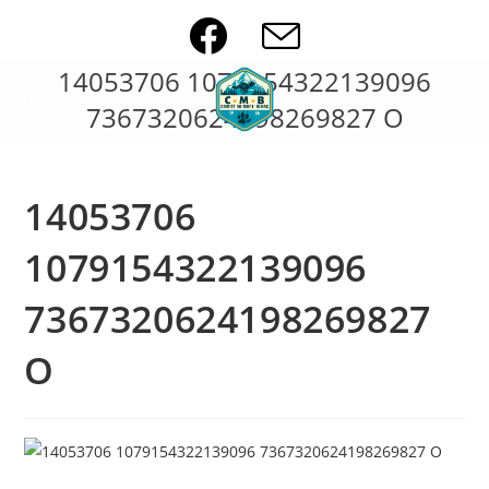
Skip
to
content
14053706 1079154322139096
7367320624198269827 O
14053706
1079154322139096
7367320624198269827
O