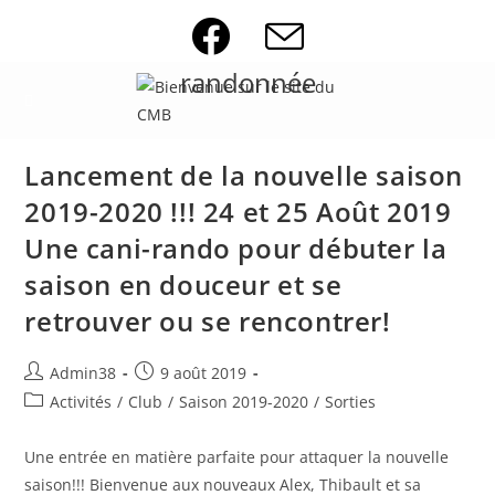
Skip
to
content
randonnée
Lancement de la nouvelle saison
2019-2020 !!! 24 et 25 Août 2019
Une cani-rando pour débuter la
saison en douceur et se
retrouver ou se rencontrer!
Auteur/autrice
Publication
Admin38
9 août 2019
de
publiée :
Post
Activités
/
Club
/
Saison 2019-2020
/
Sorties
la
category:
publication :
Une entrée en matière parfaite pour attaquer la nouvelle
saison!!! Bienvenue aux nouveaux Alex, Thibault et sa