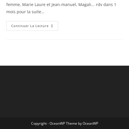
femme, Marie Laure et Jean-manuel, Magali... rdv dans 1
mois pour la suite…
Lancement
Continuer La Lecture
De
La
Nouvelle
Saison
2019-
2020
!!!
24
Et
25
Août
2019
Une
Cani-
Rando
Pour
Débuter
La
Saison
En
Douceur
Et
Se
Retrouver
Copyright - OceanWP Theme by OceanWP
Ou