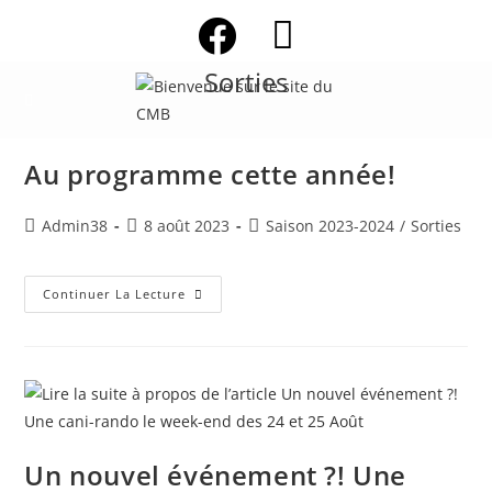
Skip
to
content
Sorties
Au programme cette année!
Auteur/autrice
Publication
Post
Admin38
8 août 2023
Saison 2023-2024
/
Sorties
de
publiée :
category:
la
publication :
Au
Continuer La Lecture
Programme
Cette
Année!
Un nouvel événement ?! Une