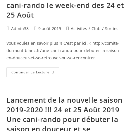
cani-rando le week-end des 24 et
25 Août
Auteur/autrice
Publication
Post
Admin38
9 août 2019
Activités
/
Club
/
Sorties
de
publiée :
category:
la
Vous voulez en savoir plus ?! C'est par ici ;-) http://comite-
publication :
du-mont-blanc.fr/une-cani-rando-pour-debuter-la-saison-
en-douceur-et-se-retrouver-ou-se-rencontrer
Un
Continuer La Lecture
Nouvel
Événement
?!
Une
Cani-
Rando
Lancement de la nouvelle saison
Le
Week-
2019-2020 !!! 24 et 25 Août 2019
End
Des
Une cani-rando pour débuter la
24
Et
25
saison en douceur et se
Août