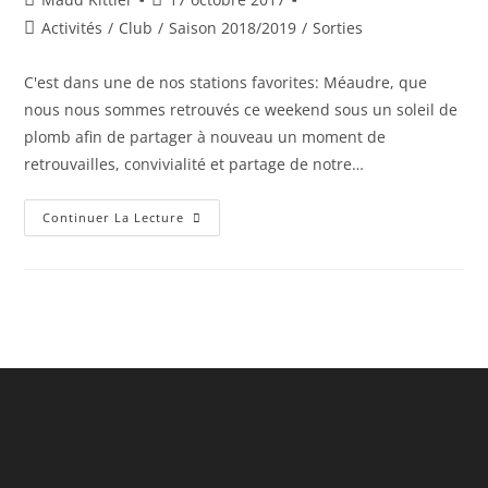
Une
de
publiée :
Cani-
Post
Activités
/
Club
/
Saison 2018/2019
/
Sorties
Rando
la
category:
Pour
publication :
Débuter
C'est dans une de nos stations favorites: Méaudre, que
La
Saison
nous nous sommes retrouvés ce weekend sous un soleil de
En
Douceur
plomb afin de partager à nouveau un moment de
Et
Se
retrouvailles, convivialité et partage de notre…
Retrouver
Ou
Se
2ème
Continuer La Lecture
Rencontrer!
Rassemblement:
Méaudre
Octobre
2017