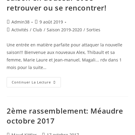
retrouver ou se rencontrer!
Auteur/autrice
Publication
Admin38
9 août 2019
de
publiée :
Post
Activités
/
Club
/
Saison 2019-2020
/
Sorties
la
category:
publication :
Une entrée en matière parfaite pour attaquer la nouvelle
saison!!! Bienvenue aux nouveaux Alex, Thibault et sa
femme, Marie Laure et Jean-manuel, Magali... rdv dans 1
mois pour la suite…
Lancement
Continuer La Lecture
De
La
Nouvelle
Saison
2019-
2020
2ème rassemblement: Méaudre
!!!
24
octobre 2017
Et
25
Août
2019
Auteur/autrice
Publication
Maud Kittler
17 octobre 2017