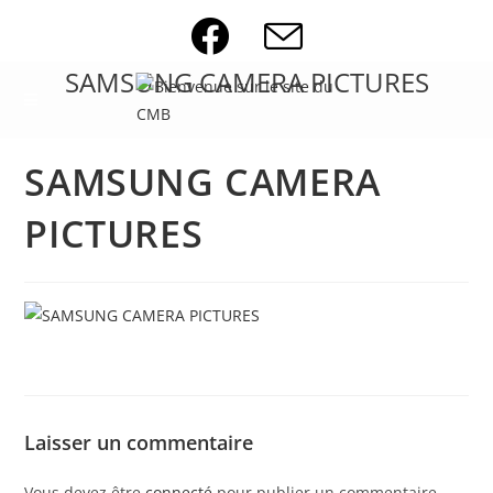
Skip
to
content
SAMSUNG CAMERA PICTURES
SAMSUNG CAMERA
PICTURES
Laisser un commentaire
Vous devez être
connecté
pour publier un commentaire.