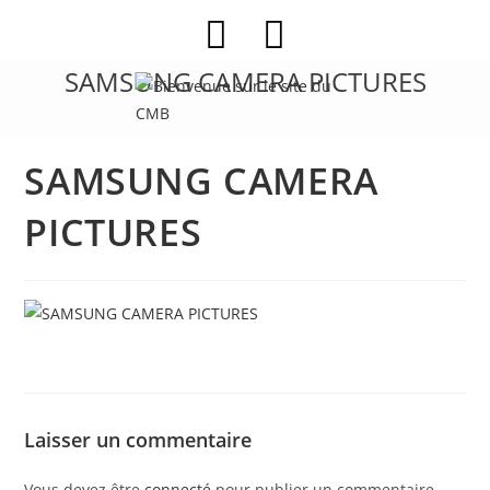
Skip
to
content
SAMSUNG CAMERA PICTURES
SAMSUNG CAMERA
PICTURES
Laisser un commentaire
Vous devez être
connecté
pour publier un commentaire.