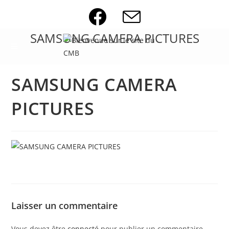
Skip
to
content
SAMSUNG CAMERA PICTURES
SAMSUNG CAMERA
PICTURES
Laisser un commentaire
Vous devez être
connecté
pour publier un commentaire.