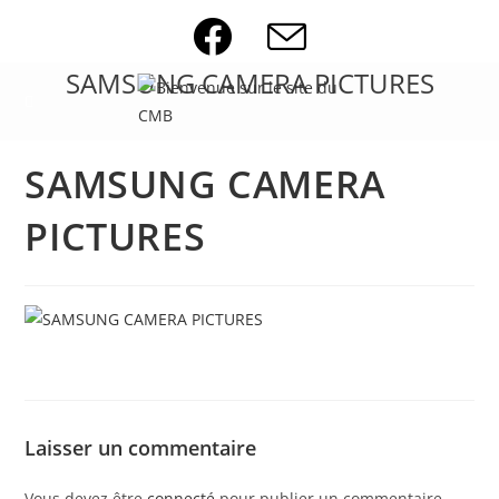
Skip
to
content
SAMSUNG CAMERA PICTURES
SAMSUNG CAMERA
PICTURES
Laisser un commentaire
Vous devez être
connecté
pour publier un commentaire.