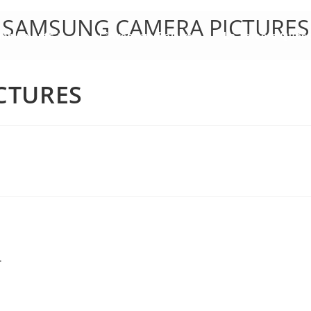
SAMSUNG CAMERA PICTURES
mblements
L’Aventure Polaire
La Vercors Ques
CTURES
.