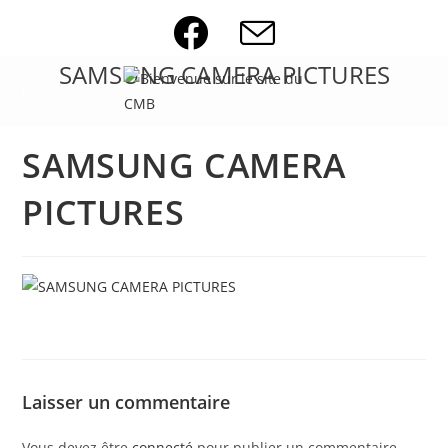
Skip
to
content
SAMSUNG CAMERA PICTURES
SAMSUNG CAMERA
PICTURES
Laisser un commentaire
Vous devez être
connecté
pour publier un commentaire.