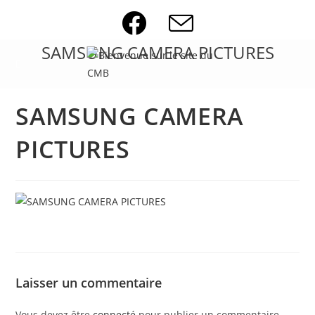
Skip
to
content
SAMSUNG CAMERA PICTURES
SAMSUNG CAMERA
PICTURES
Laisser un commentaire
Vous devez être
connecté
pour publier un commentaire.