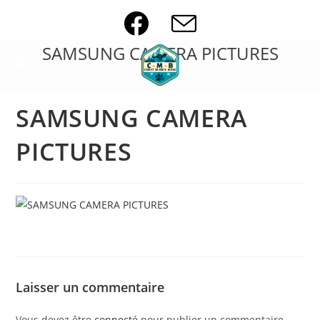
Skip
to
content
SAMSUNG CAMERA PICTURES
SAMSUNG CAMERA
PICTURES
Laisser un commentaire
Vous devez être
connecté
pour publier un commentaire.