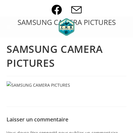
Skip
to
content
SAMSUNG CAMERA PICTURES
SAMSUNG CAMERA
PICTURES
Laisser un commentaire
Vous devez être
connecté
pour publier un commentaire.