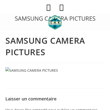
Skip
to
content
SAMSUNG CAMERA PICTURES
SAMSUNG CAMERA
PICTURES
Laisser un commentaire
Vous devez être
connecté
pour publier un commentaire.