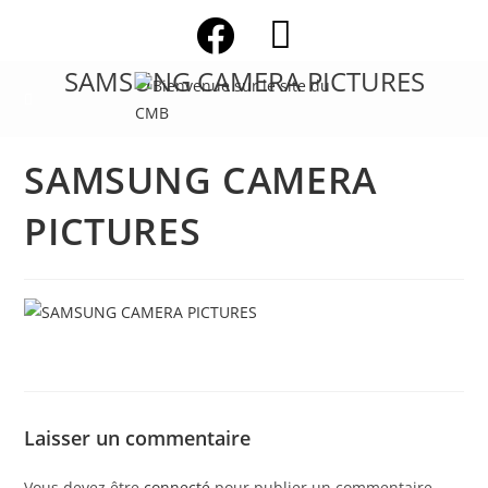
Skip
to
content
SAMSUNG CAMERA PICTURES
SAMSUNG CAMERA
PICTURES
Laisser un commentaire
Vous devez être
connecté
pour publier un commentaire.