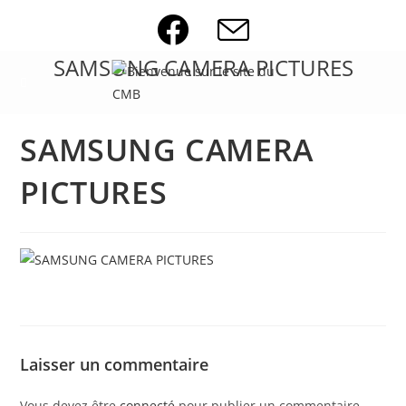
Skip
to
content
SAMSUNG CAMERA PICTURES
SAMSUNG CAMERA
PICTURES
Laisser un commentaire
Vous devez être
connecté
pour publier un commentaire.