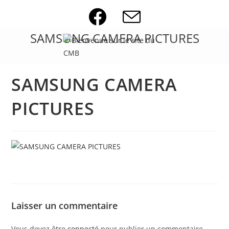
Skip
to
content
SAMSUNG CAMERA PICTURES
SAMSUNG CAMERA
PICTURES
Laisser un commentaire
Vous devez être
connecté
pour publier un commentaire.