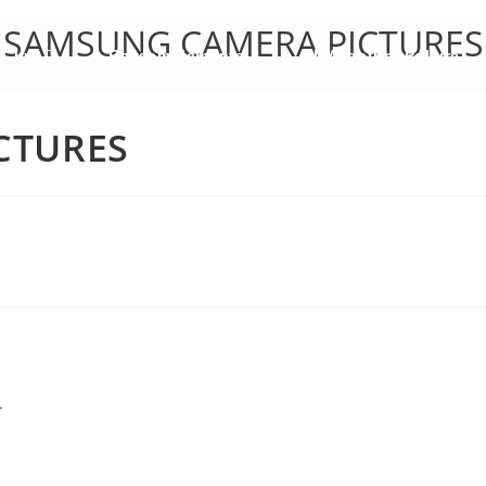
SAMSUNG CAMERA PICTURES
 Club
Rassemblements
L’Aventure Polaire
CTURES
.