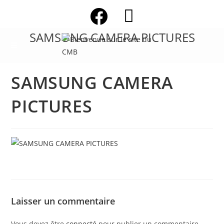
Skip
to
content
SAMSUNG CAMERA PICTURES
SAMSUNG CAMERA
PICTURES
Laisser un commentaire
Vous devez être
connecté
pour publier un commentaire.