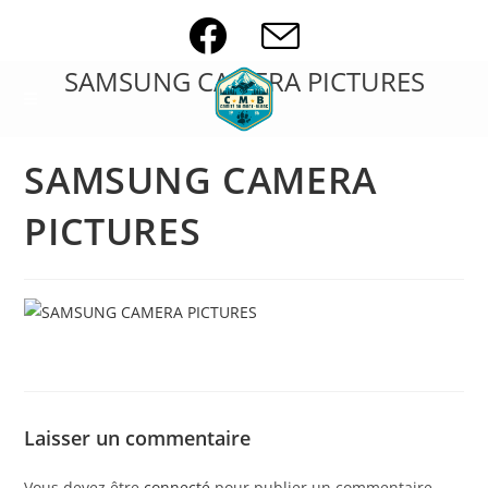
Skip
to
content
SAMSUNG CAMERA PICTURES
SAMSUNG CAMERA
PICTURES
Laisser un commentaire
Vous devez être
connecté
pour publier un commentaire.