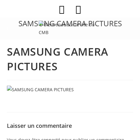
Skip
to
content
SAMSUNG CAMERA PICTURES
SAMSUNG CAMERA
PICTURES
Laisser un commentaire
Vous devez être
connecté
pour publier un commentaire.