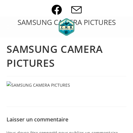
Skip
to
content
SAMSUNG CAMERA PICTURES
SAMSUNG CAMERA
PICTURES
Laisser un commentaire
Vous devez être
connecté
pour publier un commentaire.