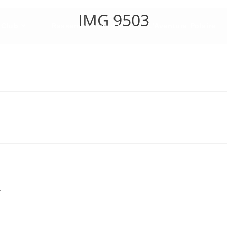
IMG 9503
 Club
Rassemblements
L’Aventure Polaire
.