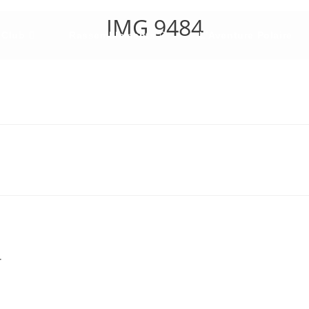
IMG 9484
 Club
Rassemblements
L’Aventure Polaire
.