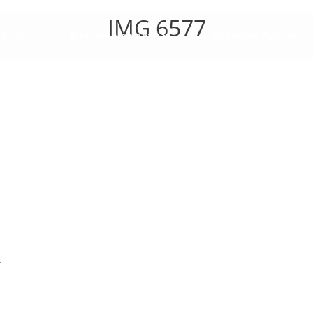
IMG 6577
 Club
Rassemblements
L’Aventure Polaire
.