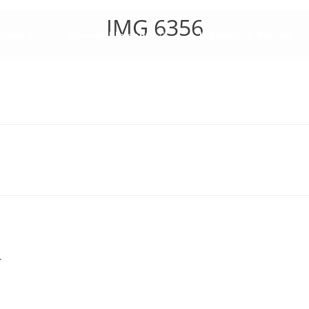
IMG 6356
 Club
Rassemblements
L’Aventure Polaire
.