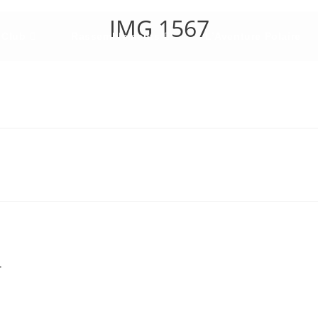
IMG 1567
 Club
Rassemblements
L’Aventure Polaire
.