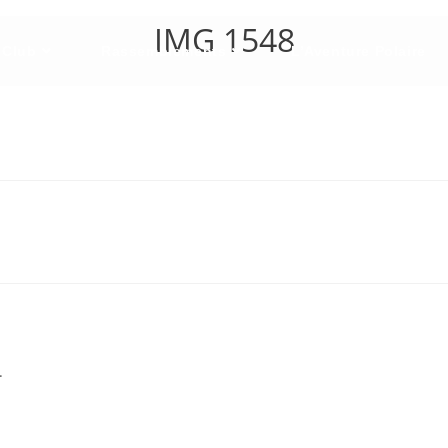
IMG 1548
 Club
Rassemblements
L’Aventure Polaire
.