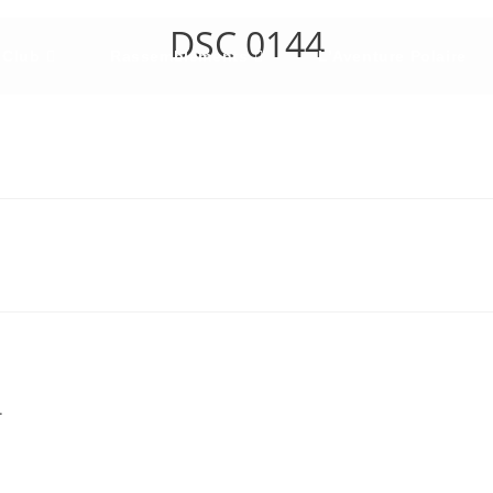
DSC 0144
 Club
Rassemblements
L’Aventure Polaire
.