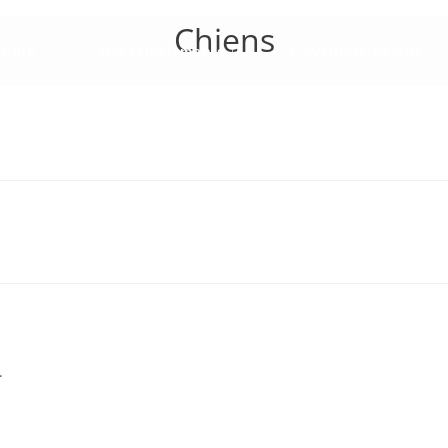
Chiens
 Club
Rassemblements
L’Aventure Polaire
.