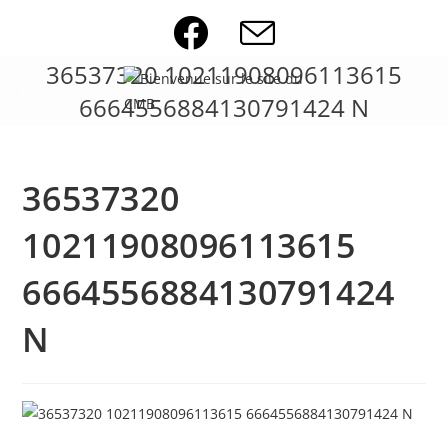
Skip
to
content
36537320 10211908096113615
6664556884130791424 N
36537320
10211908096113615
6664556884130791424
N