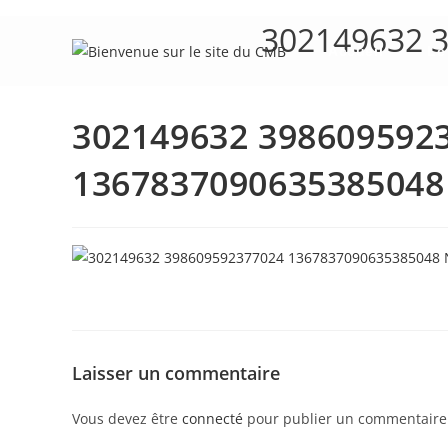
Skip
302149632 
to
Accueil
Le
content
302149632 398609592
1367837090635385048
Laisser un commentaire
Vous devez être
connecté
pour publier un commentaire