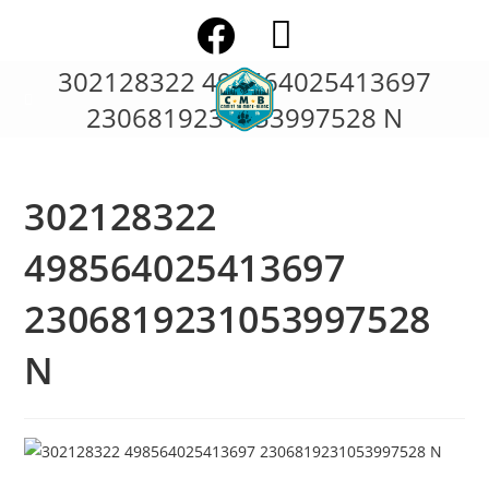
Skip
to
content
302128322 498564025413697
2306819231053997528 N
302128322
498564025413697
2306819231053997528
N