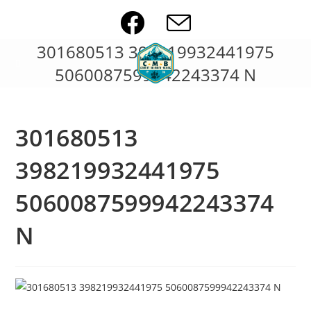
Skip
to
content
301680513 398219932441975
5060087599942243374 N
301680513
398219932441975
5060087599942243374
N