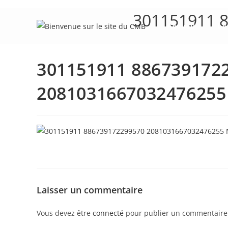
Skip
301151911 
to
Accueil
Le
content
301151911 886739172
2081031667032476255
Laisser un commentaire
Vous devez être
connecté
pour publier un commentaire