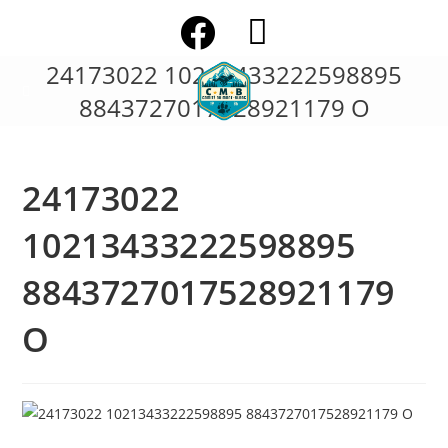
Skip
to
content
24173022 10213433222598895
8843727017528921179 O
24173022
10213433222598895
8843727017528921179
O