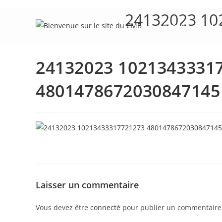
Skip
24132023 10
to
Accueil
Le
content
24132023 1021343331
4801478672030847145
Laisser un commentaire
Vous devez être
connecté
pour publier un commentaire