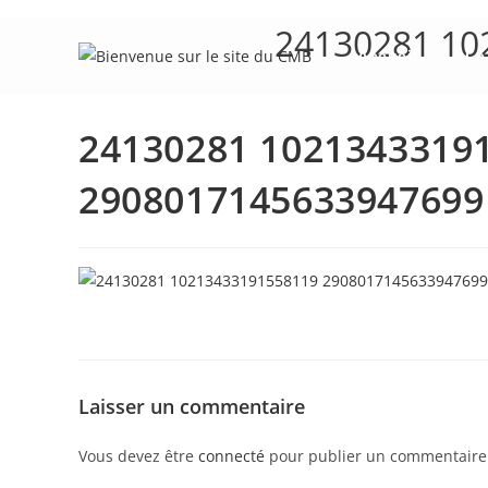
Skip
24130281 10
to
Accueil
Le
content
24130281 1021343319
2908017145633947699
Laisser un commentaire
Vous devez être
connecté
pour publier un commentaire